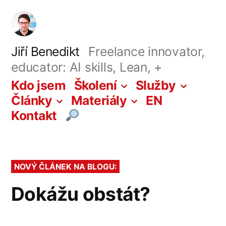
Přejít
k
obsahu
Jiří Benedikt
Freelance innovator,
educator: AI skills, Lean, +
webu
Kdo jsem
Školení
Služby
Články
Materiály
EN
Kontakt
NOVÝ ČLÁNEK NA BLOGU:
Dokážu obstát?