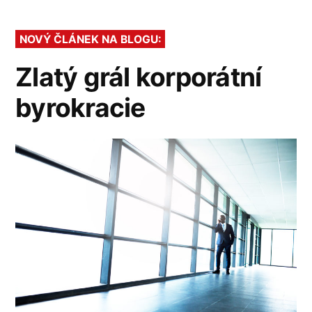
víkend:
Navrhnět
NOVÝ ČLÁNEK NA BLOGU:
si
své
Zlatý grál korporátní
ráno
byrokracie