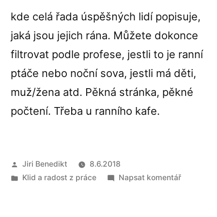
kde celá řada úspěšných lidí popisuje,
jaká jsou jejich rána. Můžete dokonce
filtrovat podle profese, jestli to je ranní
ptáče nebo noční sova, jestli má děti,
muž/žena atd. Pěkná stránka, pěkné
počtení. Třeba u ranního kafe.
Autor
Jiri Benedikt
8.6.2018
Publikováno
pro
Klid a radost z práce
Napsat komentář
v
Tip
na