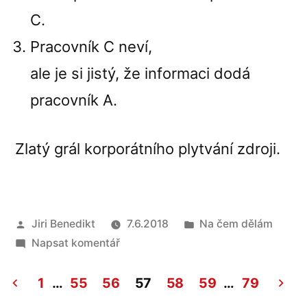
C.
Pracovník C neví,
ale je si jistý, že informaci dodá
pracovník A.
Zlatý grál korporátního plytvání zdroji.
Autor
Publikováno
Jiri Benedikt
7.6.2018
Na čem dělám
pro
v
Napsat komentář
Zlatý
grál
1
…
55
56
57
58
59
…
79
korporátní