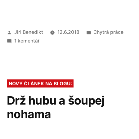
Autor
Publikováno
Jiri Benedikt
12.6.2018
Chytrá práce
u
v
1 komentář
textu
s
názvem
Kdy
NOVÝ ČLÁNEK NA BLOGU:
vás
naposledy
Drž hubu a šoupej
v
nohama
práci
nechali
mluvit
2