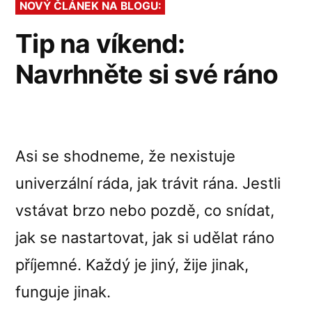
NOVÝ ČLÁNEK NA BLOGU:
hubu
a
Tip na víkend:
šoupej
Navrhněte si své ráno
nohama
Asi se shodneme, že nexistuje
univerzální ráda, jak trávit rána. Jestli
vstávat brzo nebo pozdě, co snídat,
jak se nastartovat, jak si udělat ráno
příjemné. Každý je jiný, žije jinak,
funguje jinak.