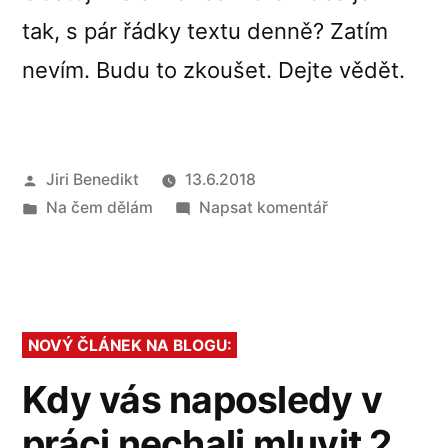
tak, s pár řádky textu denně? Zatím
nevím. Budu to zkoušet. Dejte vědět.
Autor
Jiri Benedikt
13.6.2018
Publikováno
pro
Na čem dělám
Napsat komentář
v
Dokážu
obstát?
NOVÝ ČLÁNEK NA BLOGU:
Kdy vás naposledy v
práci nechali mluvit 2