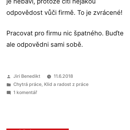
je nebaví, protože cítí nějakou
odpovědost vůči firmě. To je zvrácené!
Pracovat pro firmu nic špatného. Buďte
ale odpovědni sami sobě.
Autor
Jiri Benedikt
11.6.2018
Publikováno
Chytrá práce
,
Klid a radost z práce
v
u
1 komentář
textu
s
názvem
Drž