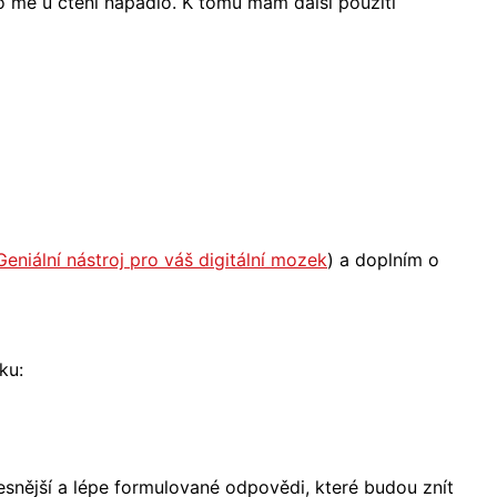
o mě u čtení napadlo. K tomu mám další použití
eniální nástroj pro váš digitální mozek
) a doplním o
ku:
esnější a lépe formulované odpovědi, které budou znít