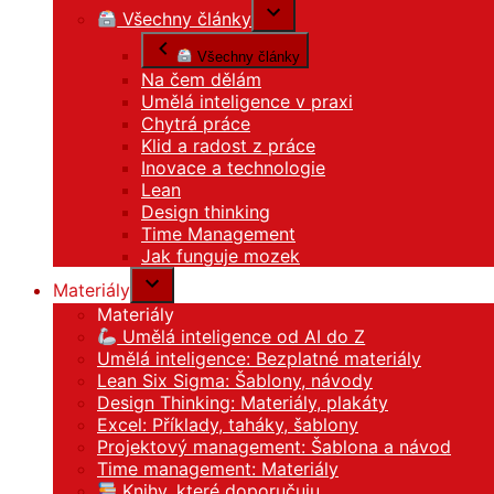
Všechny články
Všechny články
Na čem dělám
Umělá inteligence v praxi
Chytrá práce
Klid a radost z práce
Inovace a technologie
Lean
Design thinking
Time Management
Jak funguje mozek
Materiály
Materiály
Umělá inteligence od AI do Z
Umělá inteligence: Bezplatné materiály
Lean Six Sigma: Šablony, návody
Design Thinking: Materiály, plakáty
Excel: Příklady, taháky, šablony
Projektový management: Šablona a návod
Time management: Materiály
Knihy, které doporučuju