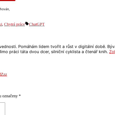
chován,
Štítky:
xi
,
Chytrá práce
ChatGPT
 dovednosti. Pomáhám lidem tvořit a růst v digitální době. 
mo práci táta dvou dcer, silniční cyklista a čtenář knih.
Zo
MZzz
ou označeny
*