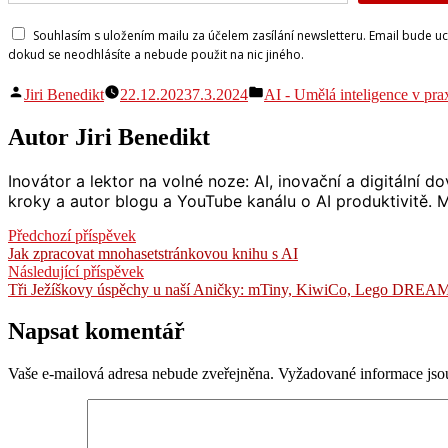
Souhlasím s uložením mailu za účelem zasílání newsletteru. Email bude u
dokud se neodhlásíte a nebude použit na nic jiného.
Autor
Publikováno
Jiri Benedikt
22.12.2023
7.3.2024
AI - Umělá inteligence v pra
v
Autor Jiri Benedikt
Inovátor a lektor na volné noze: AI, inovační a digitální
kroky a autor blogu a YouTube kanálu o AI produktivitě. Mi
Navigace
Předchozí
Předchozí příspěvek
příspěvek:
Jak zpracovat mnohasetstránkovou knihu s AI
pro
Následující
Následující příspěvek
příspěvek
příspěvek:
Tři Ježíškovy úspěchy u naší Aničky: mTiny, KiwiCo, Lego DREA
Napsat komentář
Vaše e-mailová adresa nebude zveřejněna.
Vyžadované informace js