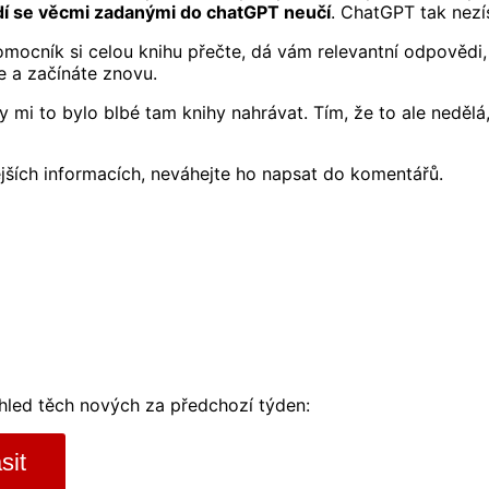
í se věcmi zadanými do chatGPT neučí
. ChatGPT tak nezí
lní pomocník si celou knihu přečte, dá vám relevantní odpově
 a začínáte znovu.
mi to bylo blbé tam knihy nahrávat. Tím, že to ale nedělá, 
jších informacích, neváhejte ho napsat do komentářů.
ehled těch nových za předchozí týden:
sit