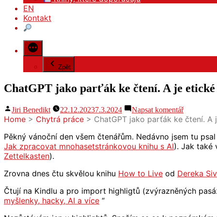
EN
Kontakt
Zpět
ChatGPT jako parťák ke čtení. A je etické
Autor
pro
Jiri Benedikt
22.12.2023
7.3.2024
Napsat komentář
ChatGPT
Home
>
Chytrá práce
>
ChatGPT jako parťák ke čtení. A j
jako
parťák
Pěkný vánoční den všem čtenářům. Nedávno jsem tu psal 
ke
Jak zpracovat mnohasetstránkovou knihu s AI
). Jak také
čtení.
Zettelkasten
).
A
je
Zrovna dnes čtu skvělou knihu
How to Live
od
Dereka Siv
etické
do
Čtují na Kindlu a pro import highligtů (zvýrazněných pas
něj
myšlenky, hacky, AI a více
“
nahrávat
knihy?