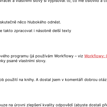
acet a vlastními slovy si vypisovat to, co mě oslovilo a c
y skutečně něco hlubokého odnést.
 takto zpracovat i násobně delší texty
ového programu (já používám Workflowy – viz
Workflowy: G
mky psané vlastními slovy.
 použití na knihy. A dostal jsem v komentáři dobrou otáz
ze na úrovni zlepšení kvality odpovědí (abyste dostali př