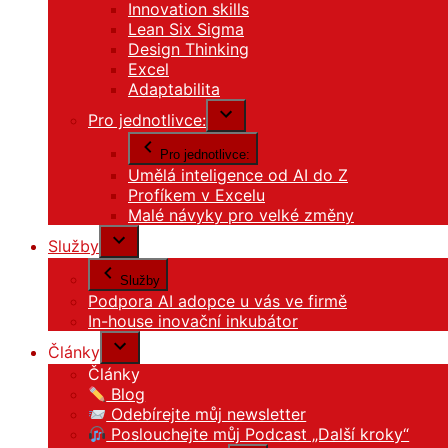
Innovation skills
Lean Six Sigma
Design Thinking
Excel
Adaptabilita
Pro jednotlivce:
Pro jednotlivce:
Umělá inteligence od AI do Z
Profíkem v Excelu
Malé návyky pro velké změny
Služby
Služby
Podpora AI adopce u vás ve firmě
In-house inovační inkubátor
Články
Články
Blog
Odebírejte můj newsletter
Poslouchejte můj Podcast „Další kroky“