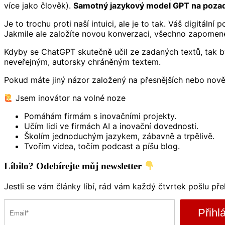
více jako člověk).
Samotný jazykový model GPT na pozad
Je to trochu proti naší intuici, ale je to tak. Váš digitá
Jakmile ale založíte novou konverzaci, všechno zapomene
Kdyby se ChatGPT skutečně učil ze zadaných textů, tak by 
neveřejným, autorsky chráněným textem.
Pokud máte jiný názor založený na přesnějších nebo nově
Jsem inovátor na volné noze
Pomáhám firmám s inovačními projekty.
Učím lidi ve firmách AI a inovační dovednosti.
Školím jednoduchým jazykem, zábavně a trpělivě.
Tvořím videa, točím podcast a píšu blog.
Líbilo? Odebírejte můj newsletter
Jestli se vám články líbí, rád vám každý čtvrtek pošlu př
Přihlá