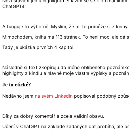
Nezůstávám jen u highlightů. Snažím se se k poznámkám vr
ChatGPT4:
A funguje to výborně. Myslím, že mi to pomůže si z knih
Mimochodem, kniha má 113 stránek. To není moc, ale dá se
Tady je ukázka prvních 4 kapitol:
Následně si text zkopíruju do mého oblíbeného poznámk
highlighty z kindlu a hlavně moje vlastní výpisky a pozná
Je to etické?
Nedávno jsem
na svém Linkedin
popisoval podobný způsob
Díky za dobrý komentář a zcela validní obavu.
Učení v ChatGPT na základě zadaných dat probíhá, ale pou