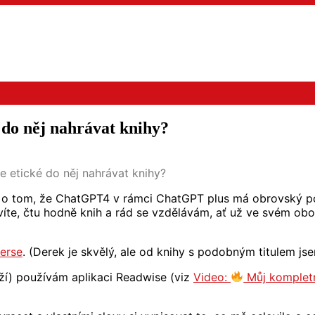
 do něj nahrávat knihy?
e etické do něj nahrávat knihy?
o tom, že ChatGPT4 v rámci ChatGPT plus má obrovský pote
 víte, čtu hodně knih a rád se vzdělávám, ať už ve svém ob
erse
. (Derek je skvělý, ale od knihy s podobným titulem js
áží) používám aplikaci Readwise (viz
Video:
Můj kompletn