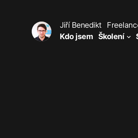
Přejít
k
Jiří Benedikt
Freelance
obsahu
Kdo jsem
Školení
webu