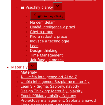
🗃️ Všechny články
🗃️ Všechny články
Na čem dělám
Umělá inteligence v praxi
Chytrá práce
Klid a radost z práce
Inovace a technologie
Lean
Design thinking
Time Management
Jak funguje mozek
Materiály
Materiály
🦾 Umělá inteligence od AI do Z
Umělá inteligence: Bezplatné materiály
Lean Six Sigma: Šablony, návody
Design Thinking: Materiály, plakáty
Excel: Příklady, taháky, šablony
Projektový management: Šablona a návod