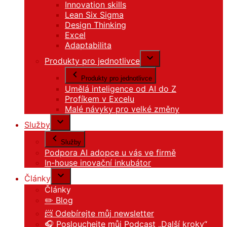
Innovation skills
Lean Six Sigma
Design Thinking
Excel
Adaptabilita
Produkty pro jednotlivce
Produkty pro jednotlivce
Umělá inteligence od AI do Z
Profíkem v Excelu
Malé návyky pro velké změny
Služby
Služby
Podpora AI adopce u vás ve firmě
In-house inovační inkubátor
Články
Články
✏️ Blog
📨 Odebírejte můj newsletter
🎧 Poslouchejte můj Podcast „Další kroky“