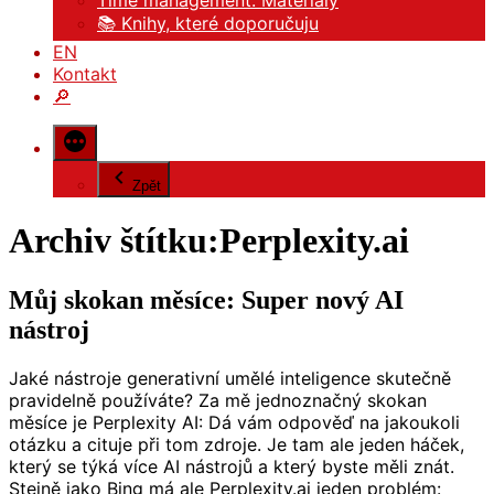
Time management: Materiály
📚 Knihy, které doporučuju
EN
Kontakt
🔎
Zpět
Archiv štítku:
Perplexity.ai
Můj skokan měsíce: Super nový AI
nástroj
Jaké nástroje generativní umělé inteligence skutečně
pravidelně používáte? Za mě jednoznačný skokan
měsíce je Perplexity AI: Dá vám odpověď na jakoukoli
otázku a cituje při tom zdroje. Je tam ale jeden háček,
který se týká více AI nástrojů a který byste měli znát.
Stejně jako Bing má ale Perplexity.ai jeden problém: