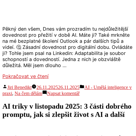
Pěkný den všem, Dnes vám prozradím tu nejdůležitější
dovednost pro přežití v době AI. Máte ji? Také mrkněte
na mé bezplatné školení Outlook a pár dalších tipů a
videí. 🤔 Zásadní dovednost pro digitální dobu. Ovládáte
ji? Tohle jsem psal na Linkedin: Adaptabilita je soubor
schopností a dovedností. Jedna z nich je obzvláště
důležitá. Měl jsem dlouho …
„Dovednost
Pokračovat ve čtení
č.
Autor
Publikováno
Jiri Benedikt
26.11.2025
26.11.2025
AI - Umělá inteligence v
1
v
pro
praxi
,
Na čem dělám
Napsat komentář
pro
Dovednost
AI
č.
AI triky v listopadu 2025: 3 části dobrého
éru
1
+
promptu, jak si zlepšit život s AI a další
pro
bezplatné
AI
školení
éru
Outlook“
+