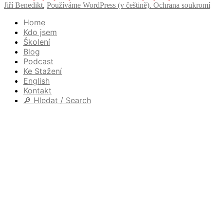
příspěvků
Jiří Benedikt
,
Používáme WordPress (v češtině).
Ochrana soukromí
možná
nebudete
Home
odkázáni
Kdo jsem
na
Školení
Copilota
Blog
Podcast
Ke Stažení
English
Kontakt
🔎 Hledat / Search