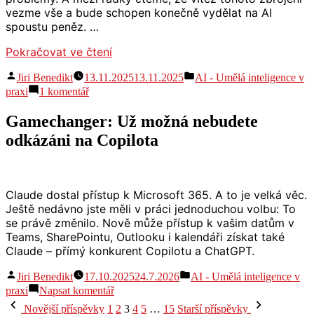
život
a
vezme vše a bude schopen konečně vydělat na AI
s
další“
spoustu peněz. …
AI
a
„🎈
Pokračovat ve čtení
další
Je
Autor
Publikováno
Jiri Benedikt
13.11.2025
13.11.2025
AI - Umělá inteligence v
možné,
v
u
praxi
1 komentář
že
textu
AI
s
Gamechanger: Už možná nebudete
bublina
názvem
splaskne.
odkázáni na Copilota
🎈
Ale
Je
myslím,
možné,
že
že
AI
by
Claude dostal přístup k Microsoft 365. A to je velká věc.
bublina
to
Ještě nedávno jste měli v práci jednoduchou volbu: To
splaskne.
ničemu
se právě změnilo. Nově může přístup k vašim datům v
Ale
nevadilo.“
Teams, SharePointu, Outlooku i kalendáři získat také
myslím,
Claude – přímý konkurent Copilotu a ChatGPT.
že
by
Autor
Publikováno
Jiri Benedikt
17.10.2025
24.7.2026
AI - Umělá inteligence v
to
v
pro
praxi
Napsat komentář
ničemu
Gamechanger:
Stránkování
nevadilo.
Novější příspěvky
1
2
3
4
5
…
15
Starší příspěvky
Už