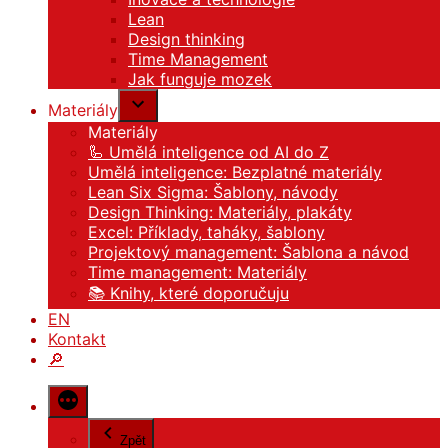
Lean
Design thinking
Time Management
Jak funguje mozek
Materiály
Materiály
🦾 Umělá inteligence od AI do Z
Umělá inteligence: Bezplatné materiály
Lean Six Sigma: Šablony, návody
Design Thinking: Materiály, plakáty
Excel: Příklady, taháky, šablony
Projektový management: Šablona a návod
Time management: Materiály
📚 Knihy, které doporučuju
EN
Kontakt
🔎
Zpět