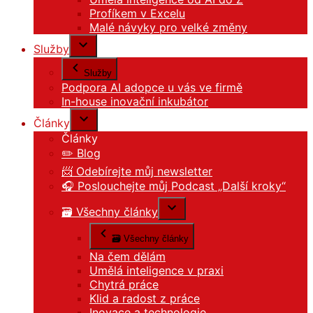
Profíkem v Excelu
Malé návyky pro velké změny
Služby
Služby
Podpora AI adopce u vás ve firmě
In-house inovační inkubátor
Články
Články
✏️ Blog
📨 Odebírejte můj newsletter
🎧 Poslouchejte můj Podcast „Další kroky“
🗃️ Všechny články
🗃️ Všechny články
Na čem dělám
Umělá inteligence v praxi
Chytrá práce
Klid a radost z práce
Inovace a technologie