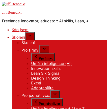
Přejít
k
Jiří Benedikt
obsahu
webu
Freelance innovator, educator: AI skills, Lean, +
Kdo jsem
Školení
Školení
Pro firmy:
Pro firmy:
Umělá inteligence (AI)
Innovation skills
Lean Six Sigma
Design Thinking
Excel
Adaptabilita
Pro jednotlivce:
Pro jednotlivce:
Umělá inteligence od AI do Z