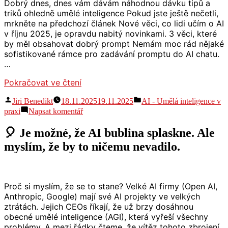
bezplatné
Dobrý dnes, dnes vám dávám náhodnou dávku tipů a
školení
triků ohledně umělé inteligence Pokud jste ještě nečetli,
Outlook
mrkněte na předchozí článek Nové věci, co lidi učím o AI
v říjnu 2025, je opravdu nabitý novinkami. 3 věci, které
by měl obsahovat dobrý prompt Nemám moc rád nějaké
sofistikované rámce pro zadávání promptu do AI chatu.
…
„AI
Pokračovat ve čtení
triky
Autor
Publikováno
Jiri Benedikt
18.11.2025
19.11.2025
AI - Umělá inteligence v
v
v
pro
praxi
Napsat komentář
listopadu
AI
2025:
triky
🎈 Je možné, že AI bublina splaskne. Ale
3
v
části
myslím, že by to ničemu nevadilo.
listopadu
dobrého
2025:
promptu,
3
jak
části
si
dobrého
Proč si myslím, že se to stane? Velké AI firmy (Open AI,
promptu,
zlepšit
Anthropic, Google) mají své AI projekty ve velkých
jak
život
ztrátách. Jejich CEOs říkají, že už brzy dosáhnou
si
s
obecné umělé inteligence (AGI), která vyřeší všechny
zlepšit
AI
problémy. A mezi řádky čteme, že vítěz tohoto zbrojení