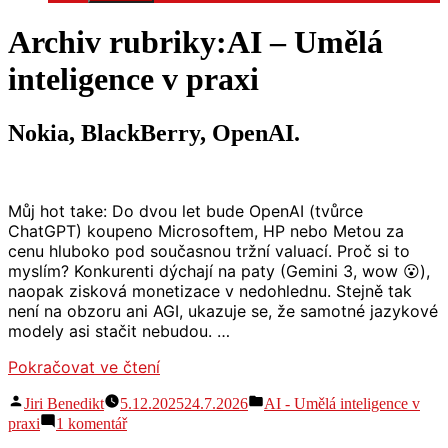
Archiv rubriky:
AI – Umělá
inteligence v praxi
Nokia, BlackBerry, OpenAI.
Můj hot take: Do dvou let bude OpenAI (tvůrce
ChatGPT) koupeno Microsoftem, HP nebo Metou za
cenu hluboko pod současnou tržní valuací. Proč si to
myslím? Konkurenti dýchají na paty (Gemini 3, wow 😮),
naopak zisková monetizace v nedohlednu. Stejně tak
není na obzoru ani AGI, ukazuje se, že samotné jazykové
modely asi stačit nebudou. …
„Nokia,
Pokračovat ve čtení
BlackBerry,
Autor
Publikováno
Jiri Benedikt
5.12.2025
24.7.2026
AI - Umělá inteligence v
OpenAI.“
v
u
praxi
1 komentář
textu