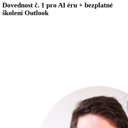
s
Dovednost č. 1 pro AI éru + bezplatné
názvem
školení Outlook
Nokia,
BlackBerry,
OpenAI.