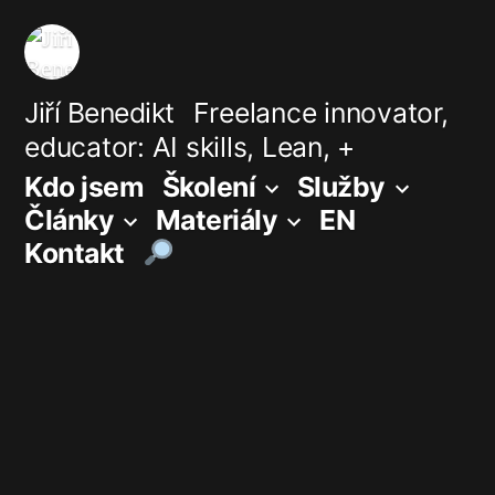
Přejít
k
obsahu
Jiří Benedikt
Freelance innovator,
educator: AI skills, Lean, +
webu
Kdo jsem
Školení
Služby
Články
Materiály
EN
Kontakt