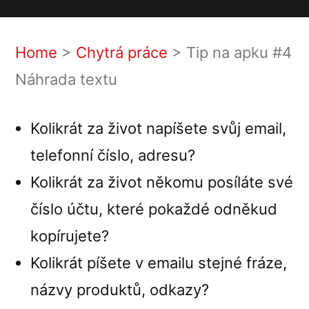
Tip
na
apku
Home
>
Chytrá práce
>
Tip na apku #4
#4
Náhrada textu
Náhrada
textu
Kolikrát za život napíšete svůj email,
telefonní číslo, adresu?
Kolikrát za život někomu posíláte své
číslo účtu, které pokaždé odněkud
kopírujete?
Kolikrát píšete v emailu stejné fráze,
názvy produktů, odkazy?