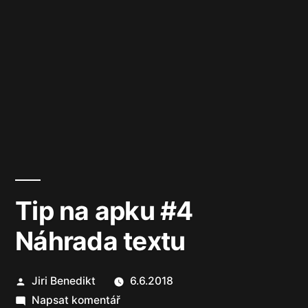
Tip na apku #4
Náhrada textu
Autor
Jiri Benedikt
6.6.2018
pro
Napsat komentář