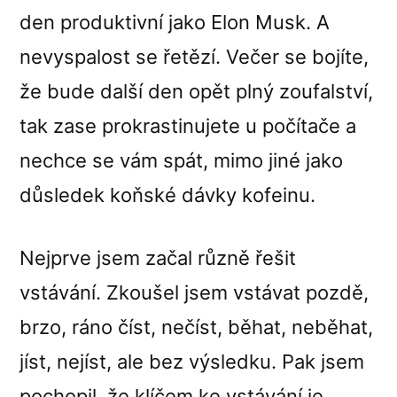
den produktivní jako Elon Musk. A
nevyspalost se řetězí. Večer se bojíte,
že bude další den opět plný zoufalství,
tak zase prokrastinujete u počítače a
nechce se vám spát, mimo jiné jako
důsledek koňské dávky kofeinu.
Nejprve jsem začal různě řešit
vstávání. Zkoušel jsem vstávat pozdě,
brzo, ráno číst, nečíst, běhat, neběhat,
jíst, nejíst, ale bez výsledku. Pak jsem
pochopil, že klíčem ke vstávání je