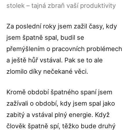
Noční
stolek – tajná zbraň vaší produktivity
stolek
–
Za poslední roky jsem zažil časy, kdy
tajná
zbraň
jsem špatně spal, budil se
vaší
přemýšlením o pracovních problémech
produk
a ještě hůř vstával. Pak se to ale
zlomilo díky nečekané věci.
Kromě období špatného spaní jsem
zažívali o období, kdy jsem spal jako
zabitý a vstával plný energie. Když
člověk špatně spí, těžko bude druhý