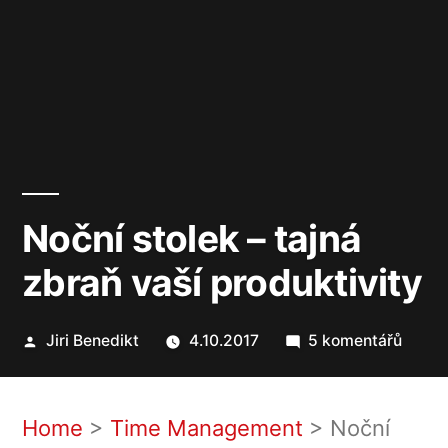
Noční stolek – tajná
zbraň vaší produktivity
Autor
u
Jiri Benedikt
4.10.2017
5 komentářů
textu
s
názv
Home
>
Time Management
>
Noční