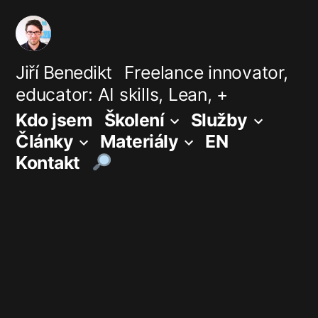
Přejít
k
obsahu
Jiří Benedikt
Freelance innovator,
educator: AI skills, Lean, +
webu
Kdo jsem
Školení
Služby
Články
Materiály
EN
Kontakt