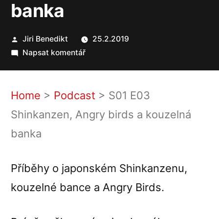
banka
Autor
Jiri Benedikt
25.2.2019
pro
Napsat komentář
S01
E03
Shinkanzen,
Home
>
Podcast
>
S01 E03
Angry
Shinkanzen, Angry birds a kouzelná
birds
banka
a
kouzelná
banka
Příběhy o japonském Shinkanzenu,
kouzelné bance a Angry Birds.