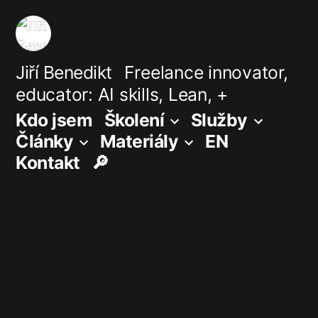
Přejít
k
obsahu
Jiří Benedikt
Freelance innovator,
educator: AI skills, Lean, +
webu
Kdo jsem
Školení
Služby
Články
Materiály
EN
Kontakt
🔎