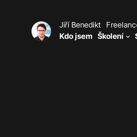
Přejít
k
Jiří Benedikt
Freelance
obsahu
Kdo jsem
Školení
webu