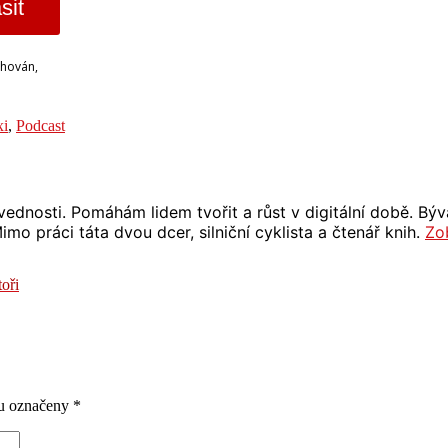
sit
chován,
xi
,
Podcast
 dovednosti. Pomáhám lidem tvořit a růst v digitální době. 
mo práci táta dvou dcer, silniční cyklista a čtenář knih.
Zo
oři
ou označeny
*