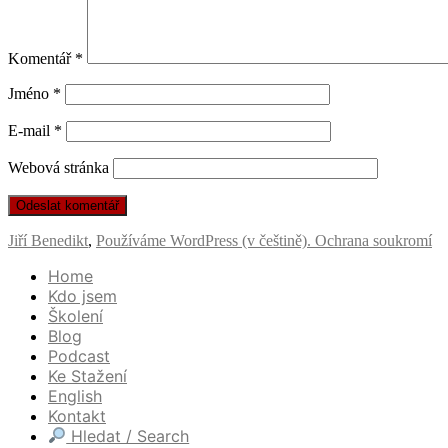
Komentář
*
Jméno
*
E-mail
*
Webová stránka
Jiří Benedikt
,
Používáme WordPress (v češtině).
Ochrana soukromí
Home
Kdo jsem
Školení
Blog
Podcast
Ke Stažení
English
Kontakt
Hledat / Search