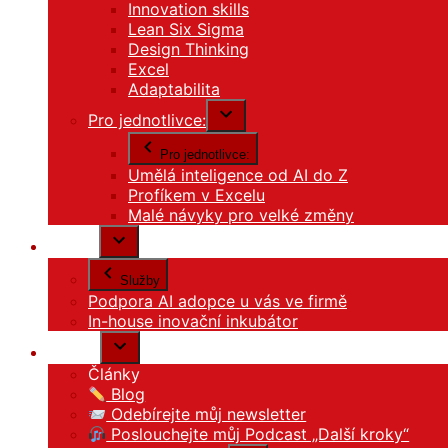
Innovation skills
Lean Six Sigma
Design Thinking
Excel
Adaptabilita
Pro jednotlivce:
Pro jednotlivce:
Umělá inteligence od AI do Z
Profíkem v Excelu
Malé návyky pro velké změny
Služby
Služby
Podpora AI adopce u vás ve firmě
In-house inovační inkubátor
Články
Články
Blog
Odebírejte můj newsletter
Poslouchejte můj Podcast „Další kroky“