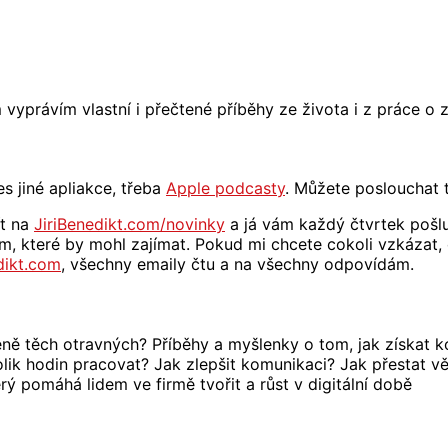
m vyprávím vlastní i přečtené příběhy ze života i z práce o
s jiné apliakce, třeba
Apple podcasty
. Můžete poslouchat
ít na
JiriBenedikt.com/novinky
a já vám každý čtvrtek pošl
em, které by mohl zajímat. Pokud mi chcete cokoli vzkázat,
edikt.com
, všechny emaily čtu a na všechny odpovídám.
ně těch otravných? Příběhy a myšlenky o tom, jak získat ko
lik hodin pracovat? Jak zlepšit komunikaci? Jak přestat vě
terý pomáhá lidem ve firmě tvořit a růst v digitální době