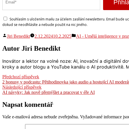
Přihlá
Souhlasím s uložením mailu za účelem zasílání newsletteru. Email bude u
dokud se neodhlásíte a nebude použit na nic jiného.
Autor
Publikováno
Jiri Benedikt
2.12.2024
10.2.2025
AI - Umělá inteligence v pra
v
Autor Jiri Benedikt
Inovátor a lektor na volné noze: AI, inovační a digitální
kroky a autor blogu a YouTube kanálu o AI produktivitě. Mi
Navigace
Předchozí
Předchozí příspěvek
příspěvek:
2 bonusy v podcastu: Pětihodinovka jako audio a hostující AI moderát
pro
Následující
Následující příspěvek
příspěvek
příspěvek:
AI návyky: Jak nově přemýšlet a pracovat v éře AI
Napsat komentář
Vaše e-mailová adresa nebude zveřejněna.
Vyžadované informace js