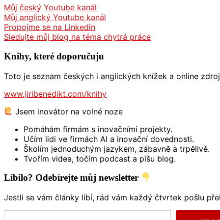
Můj český Youtube kanál
Můj anglický Youtube kanál
Propojme se na Linkedin
Sledujte můj blog na téma chytrá práce
Knihy, které doporučuju
Toto je seznam českých i anglických knížek a online zdro
www.jiribenedikt.com/knihy
Jsem inovátor na volné noze
Pomáhám firmám s inovačními projekty.
Učím lidi ve firmách AI a inovační dovednosti.
Školím jednoduchým jazykem, zábavně a trpělivě.
Tvořím videa, točím podcast a píšu blog.
Líbilo? Odebírejte můj newsletter
Jestli se vám články líbí, rád vám každý čtvrtek pošlu př