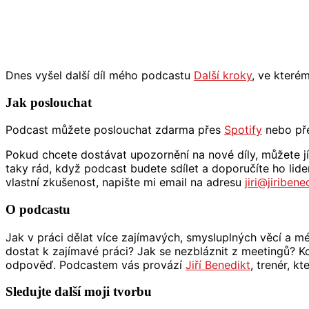
A
je
to
tak
správně?
Dnes vyšel další díl mého podcastu
Další kroky
, ve které
Jak poslouchat
Podcast můžete poslouchat zdarma přes
Spotify
nebo pře
Pokud chcete dostávat upozornění na nové díly, můžete j
taky rád, když podcast budete sdílet a doporučíte ho lid
vlastní zkušenost, napište mi email na adresu
jiri@jiriben
O podcastu
Jak v práci dělat více zajímavých, smysluplných věcí a mé
dostat k zajímavé práci? Jak se nezbláznit z meetingů? Ko
odpověď. Podcastem vás provází
Jiří Benedikt
, trenér, k
Sledujte další moji tvorbu