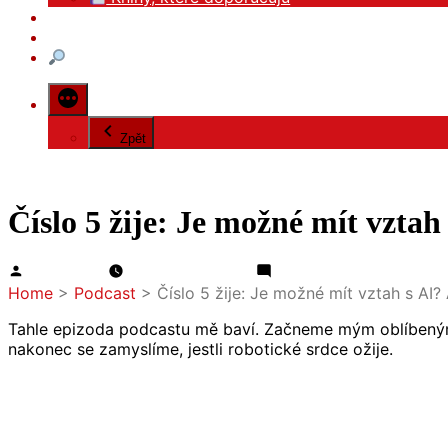
EN
Kontakt
Zpět
Číslo 5 žije: Je možné mít vztah
Autor
pro
Jiri Benedikt
2.12.2024
10.2.2025
Napsat komentář
Číslo
Home
>
Podcast
>
Číslo 5 žije: Je možné mít vztah s AI?
5
žije:
Tahle epizoda podcastu mě baví. Začneme mým oblíbeným fi
Je
nakonec se zamyslíme, jestli robotické srdce ožije.
možné
mít
vztah
s
AI?