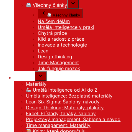
Všechny články
Všechny články
Na čem dělám
Umělá inteligence v praxi
Chytrá práce
Klid a radost z práce
Inovace a technologie
Lean
Design thinking
Time Management
Jak funguje mozek
Materiály
Materiály
Umělá inteligence od AI do Z
Umělá inteligence: Bezplatné materiály
Lean Six Sigma: Šablony, návody
Design Thinking: Materiály, plakáty
Excel: Příklady, taháky, šablony
Projektový management: Šablona a návod
Time management: Materiály
Knihy, které doporučuju