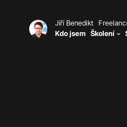
Přejít
k
Jiří Benedikt
Freelance
obsahu
Kdo jsem
Školení
webu