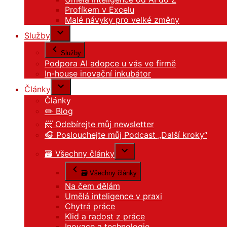
Profíkem v Excelu
Malé návyky pro velké změny
Služby
Služby
Podpora AI adopce u vás ve firmě
In-house inovační inkubátor
Články
Články
✏️ Blog
📨 Odebírejte můj newsletter
🎧 Poslouchejte můj Podcast „Další kroky“
🗃️ Všechny články
🗃️ Všechny články
Na čem dělám
Umělá inteligence v praxi
Chytrá práce
Klid a radost z práce
Inovace a technologie