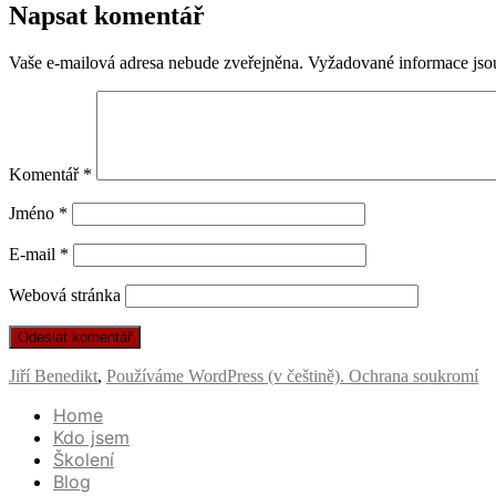
Napsat komentář
Vaše e-mailová adresa nebude zveřejněna.
Vyžadované informace js
Komentář
*
Jméno
*
E-mail
*
Webová stránka
Jiří Benedikt
,
Používáme WordPress (v češtině).
Ochrana soukromí
Home
Kdo jsem
Školení
Blog