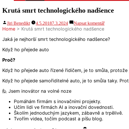
Krutá smrt technologického nadšence
Autor
pro
Jiri Benedikt
4.5.2018
7.3.2024
Napsat komentář
Krutá
Home
>
Krutá smrt technologického nadšence
smrt
technologick
Jaká je nejhorší smrt technologického nadšence?
nadšence
Když ho přejede auto
Proč?
Když ho přejede auto řízené řidičem, je to smůla, protože
Když ho přejede samořiditelné auto, je to smůla taky. Pro
🙋 Jsem inovátor na volné noze
Pomáhám firmám s inovačními projekty.
Učím lidi ve firmách AI a inovační dovednosti.
Školím jednoduchým jazykem, zábavně a trpělivě.
Tvořím videa, točím podcast a píšu blog.