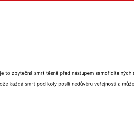
ého
 je to zbytečná smrt těsně před nástupem samořiditelných a
tože každá smrt pod koly posílí nedůvěru veřejnosti a může 