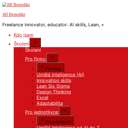
Přejít
k
Jiří Benedikt
obsahu
webu
Freelance innovator, educator: AI skills, Lean, +
Kdo jsem
Školení
Školení
Pro firmy:
Pro firmy:
Umělá inteligence (AI)
Innovation skills
Lean Six Sigma
Design Thinking
Excel
Adaptabilita
Pro jednotlivce:
Pro jednotlivce:
Umělá inteligence od AI do Z