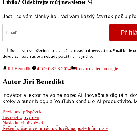
Líbilo? Odebírejte můj newsletter 👇
Jestli se vám články líbí, rád vám každý čtvrtek pošlu př
Přihlá
Souhlasím s uložením mailu za účelem zasílání newsletteru. Email bude u
dokud se neodhlásíte a nebude použit na nic jiného.
Autor
Publikováno
Jiri Benedikt
4.5.2018
7.3.2024
Inovace a technologie
v
Autor Jiri Benedikt
Inovátor a lektor na volné noze: AI, inovační a digitální
kroky a autor blogu a YouTube kanálu o AI produktivitě. Mi
Navigace
Předchozí
Předchozí příspěvek
příspěvek:
Bezpřístrojový den
pro
Následující
Následující příspěvek
příspěvek
příspěvek:
Řešení průserů ve firmách: Člověk na posledním místě