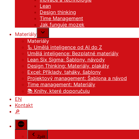
Lean
Design thinking
Time Management
Jak funguje mozek
Materiály
Materiály
🦾 Umělá inteligence od AI do Z
Umělá inteligence: Bezplatné materiály
Lean Six Sigma: Šablony, návody
Design Thinking: Materiály, plakáty
Excel: Příklady, taháky, šablony
Projektový management: Šablona a návod
Time management: Materiály
📚 Knihy, které doporučuju
EN
Kontakt
🔎
Zpět