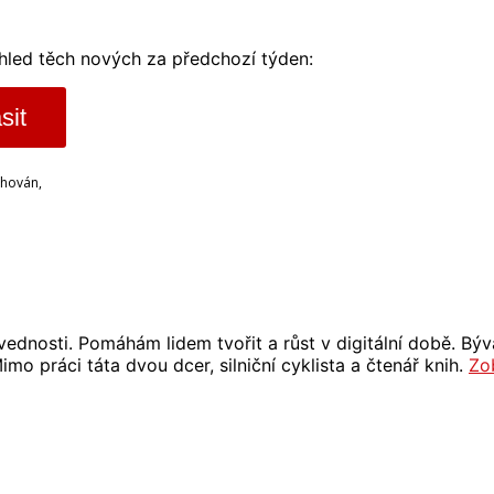
ehled těch nových za předchozí týden:
sit
chován,
 dovednosti. Pomáhám lidem tvořit a růst v digitální době. 
mo práci táta dvou dcer, silniční cyklista a čtenář knih.
Zo