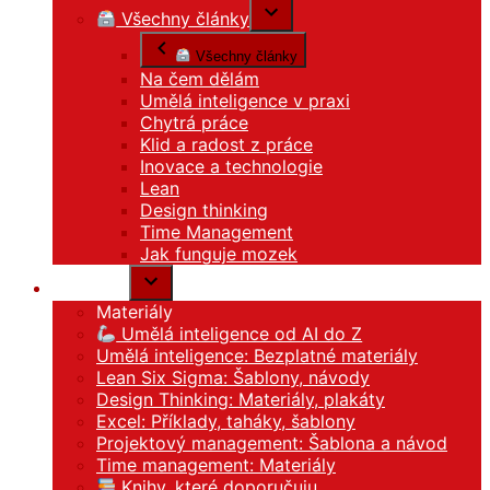
Všechny články
Všechny články
Na čem dělám
Umělá inteligence v praxi
Chytrá práce
Klid a radost z práce
Inovace a technologie
Lean
Design thinking
Time Management
Jak funguje mozek
Materiály
Materiály
Umělá inteligence od AI do Z
Umělá inteligence: Bezplatné materiály
Lean Six Sigma: Šablony, návody
Design Thinking: Materiály, plakáty
Excel: Příklady, taháky, šablony
Projektový management: Šablona a návod
Time management: Materiály
Knihy, které doporučuju