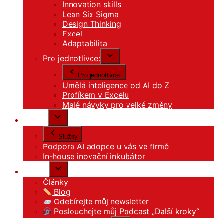
Innovation skills
Lean Six Sigma
Design Thinking
Excel
Adaptabilita
Pro jednotlivce:
Pro jednotlivce:
Umělá inteligence od AI do Z
Profíkem v Excelu
Malé návyky pro velké změny
Služby
Služby
Podpora AI adopce u vás ve firmě
In-house inovační inkubátor
Články
Články
Blog
Odebírejte můj newsletter
Poslouchejte můj Podcast „Další kroky“