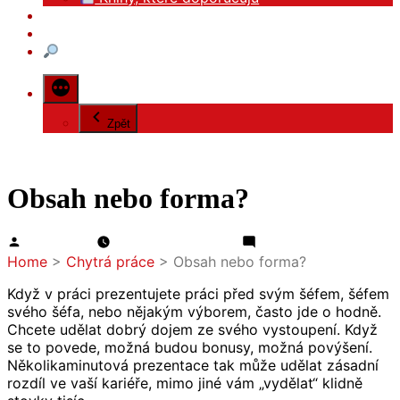
EN
Kontakt
Zpět
Obsah nebo forma?
Autor
pro
Jiri Benedikt
25.11.2020
26.10.2020
Napsat komentář
Obsah
Home
>
Chytrá práce
>
Obsah nebo forma?
nebo
forma?
Když v práci prezentujete práci před svým šéfem, šéfem
svého šéfa, nebo nějakým výborem, často jde o hodně.
Chcete udělat dobrý dojem ze svého vystoupení. Když
se to povede, možná budou bonusy, možná povýšení.
Několikaminutová prezentace tak může udělat zásadní
rozdíl ve vaší kariéře, mimo jiné vám „vydělat“ klidně