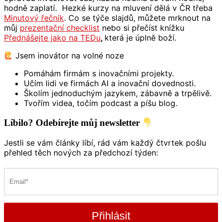
hodně zaplatí. Hezké kurzy na mluvení dělá v ČR třeba
Minutový řečník
. Co se týče slajdů, můžete mrknout na
můj
prezentační checklist
nebo si přečíst knížku
Přednášejte jako na TEDu
,
která je úplně boží.
Jsem inovátor na volné noze
Pomáhám firmám s inovačními projekty.
Učím lidi ve firmách AI a inovační dovednosti.
Školím jednoduchým jazykem, zábavně a trpělivě.
Tvořím videa, točím podcast a píšu blog.
Líbilo? Odebírejte můj newsletter
Jestli se vám články líbí, rád vám každý čtvrtek pošlu
přehled těch nových za předchozí týden:
Přihlásit