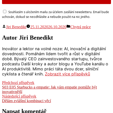
Souhlasím s uložením mailu za účelem zasílání newsletteru. Email bude
uchován, dokud se neodhlásíte a nebude použit na nic jiného.
Autor
Publikováno
Jiri Benedikt
25.11.2020
26.10.2020
Chytrá práce
v
Autor Jiri Benedikt
Inovátor a lektor na volné noze: AI, inovační a digitální
dovednosti. Pomáhám lidem tvořit a růst v digitální
době. Bývalý CEO zainvestovaného startupu, tvůrce
podcastu Další kroky a autor blogu a YouTube kanálu o
AI produktivitě. Mimo práci táta dvou dcer, silniční
cyklista a čtenář knih.
Zobrazit více příspěvků
Navigace
Předchozí
Předchozí příspěvek
příspěvek:
S03 E05 Starbucks a empatie: Jak vám empatie pomůže být
pro
inovativnější
příspěvek
Následující
Následující příspěvek
příspěvek:
Dělám zvláštní kombinaci věcí
Napsat komentář