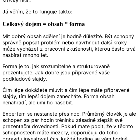
stovky tisíc.
Já věřím, že to funguje takto:
Celkový dojem = obsah * forma
Mít dobrý obsah sdělení je hodně důležité. Být schopný
správně popsat problém nebo navrhnout další kroky
může vycházet z pracovní zkušenosti, kterou často trvá
nasbírat mnoho let.
Forma je to, jak srozumitelně a strukturovaně
prezentujete. Jak dobře jsou připravené vaše
podkladové slajdy.
Čím lépe dokážete mluvit a čím lépe máte připravené
slajdy, tím lepší dojem zanecháte. Forma obsah
nenahradí, ale umí ho násobit.
Expertem se nestanete přes noc. Průměrný člověk je ale
schopen za pár hodin tréninku zásadně zlepšit své
prezentační dovednosti. Pokud máte pocit, že v těchto
schopnostech máte mezery, doporučuju do toho
opravdu investovat čas, každá hodina se vám hodně,