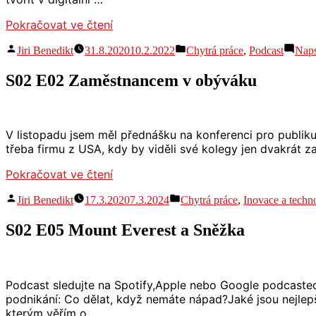
„S03
Pokračovat ve čtení
E01
Autor
Publikováno
Jiri Benedikt
31.8.2020
10.2.2022
Chytrá práce
,
Podcast
Naps
Jak
v
se
S02 E02 Zaměstnancem v obýváku
adaptovat
na
cokoli“
V listopadu jsem měl přednášku na konferenci pro publiku
třeba firmu z USA, kdy by viděli své kolegy jen dvakrát za
„S02
Pokračovat ve čtení
E02
Autor
Publikováno
Jiri Benedikt
17.3.2020
7.3.2024
Chytrá práce
,
Inovace a techn
Zaměstnancem
v
v
S02 E05 Mount Everest a Sněžka
obýváku“
Podcast sledujte na Spotify,Apple nebo Google podcastech
podnikání: Co dělat, když nemáte nápad?Jaké jsou nejlepš
kterým věřím o …