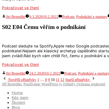
„S02
Pokračovat ve čtení
E05
Autor
Publikováno
Jiri Benedikt
9.3.2020
10.2.2022
Podcast
,
Podnikání a startupy
Mount
v
Everest
S02 E04 Čemu věřím o podnikání
a
Sněžka“
Podcast sledujte na Spotify,Apple nebo Google podcastech
podnikatel.Nejsem ale klasický archetyp úspěšného startu
jsem zvládl.Rád bych vám chtěl říct, čemu o podnikání a 
„S02
Pokračovat ve čtení
E04
Autor
Publikováno
Jiri Benedikt
24.2.2020
10.2.2022
Podcast
,
Podnikání a startup
Čemu
v
Stránkování
věřím
Novější příspěvky
1
…
8
9
10
11
12
Starší příspěvky
o
příspěvků
Jiří Benedikt
,
Používáme WordPress (v češtině).
Ochrana soukromí
podnikání“
Home
Kdo jsem
Školení
Blog