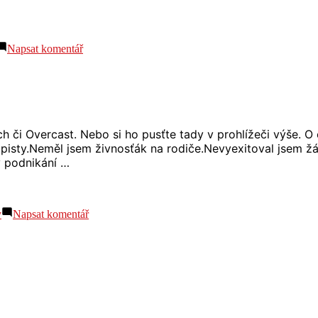
pro
Napsat komentář
S02
E05
Mount
Everest
a
Sněžka
 či Overcast. Nebo si ho pusťte tady v prohlížeči výše. O 
pisty.Neměl jsem živnosťák na rodiče.Nevyexitoval jsem žá
v podnikání …
pro
y
Napsat komentář
S02
E04
Čemu
věřím
o
podnikání