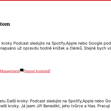
 tom
í kroky Podcast sledujte na Spotify,Apple nebo Google po
napsáno už opravdu hodně knížek a článků. Stejně bych vá
pro
 Management
Napsat komentář
S03
E02
Time
management:
Pobavme
se
castu Další kroky: Podcast sledujte na Spotify,Apple nebo 
o
Další kroky. Já jsem Jiří Benedikt, jeho tvůrce a hlas. Prac
tom