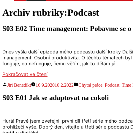
Archiv rubriky:
Podcast
S03 E02 Time management: Pobavme se o
Dnes vyšla další epizoda mého podcastu další kroky Dalš
management. Osobní produktivita. O těchto tématech byl 
funguje, co nefunguje, čemu věřím, jak to dělám já …
„S03
Pokračovat ve čtení
E02
Autor
Publikováno
Jiri Benedikt
16.9.2020
10.2.2022
Chytrá práce
,
Podcast
,
Time
Time
v
management:
S03 E01 Jak se adaptovat na cokoli
Pobavme
se
o
tom“
Hurá! Právě jsem zveřejnil první díl třetí série mého pod
prohlížeči výše. Dobrý den, vítejte u třetí série podcastu 
tvořit v digitální …