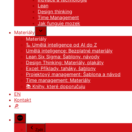
Lean
Design thinking
Time Management
Jak funguje mozek
Materiály
Materiály
🦾 Umělá inteligence od AI do Z
Umělá inteligence: Bezplatné materiály
Lean Six Sigma: Šablony, návody
Design Thinking: Materiály, plakáty
Excel: Příklady, taháky, šablony
Projektový management: Šablona a návod
Time management: Materiály
📚 Knihy, které doporučuju
EN
Kontakt
🔎
Zpět