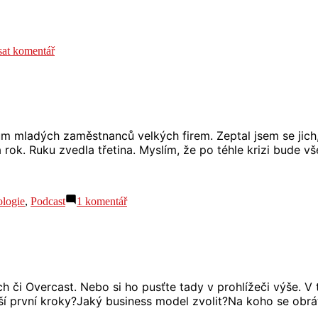
pro
at komentář
S03
E01
Jak
se
adaptovat
na
m mladých zaměstnanců velkých firem. Zeptal jsem se jich,
cokoli
 rok. Ruku zvedla třetina. Myslím, že po téhle krizi bude v
u
ologie
,
Podcast
1 komentář
textu
s
názvem
S02
E02
Zaměstnancem
 či Overcast. Nebo si ho pusťte tady v prohlížeči výše. V 
v
í první kroky?Jaký business model zvolit?Na koho se obráti
obýváku