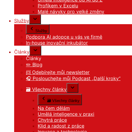
Profíkem v Excelu
Malé návyky pro velké změny
Služby
Služby
Podpora AI adopce u vás ve firmě
In-house inovační inkubátor
Články
Články
✏️ Blog
📨 Odebírejte můj newsletter
🎧 Poslouchejte můj Podcast „Další kroky“
🗃️ Všechny články
🗃️ Všechny články
Na čem dělám
Umělá inteligence v praxi
Chytrá práce
Klid a radost z práce
Inovace a technologie