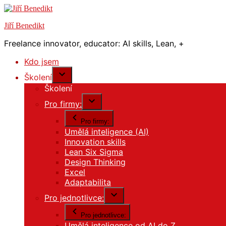
Přejít
k
Jiří Benedikt
obsahu
webu
Freelance innovator, educator: AI skills, Lean, +
Kdo jsem
Školení
Školení
Pro firmy:
Pro firmy:
Umělá inteligence (AI)
Innovation skills
Lean Six Sigma
Design Thinking
Excel
Adaptabilita
Pro jednotlivce:
Pro jednotlivce:
Umělá inteligence od AI do Z