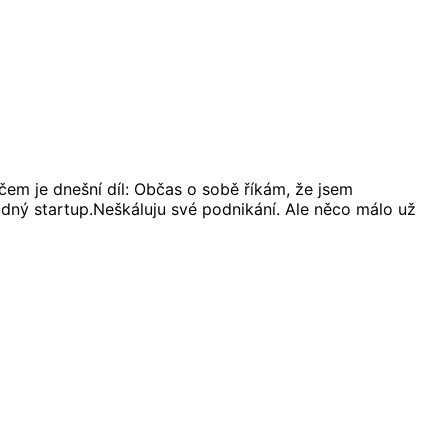
čem je dnešní díl: Občas o sobě říkám, že jsem
dný startup.Neškáluju své podnikání. Ale něco málo už