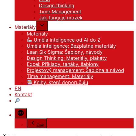
Design thinking
Time Management
Jak funguje mozek
Materiály
Materiály
Umělá inteligence od AI do Z
Umělá inteligence: Bezplatné materiály
Lean Six Sigma: Šablony, návody
Design Thinking: Materiály, plakáty
Excel: Příklady, taháky, šablony
Projektový management: Šablona a návod
Time management: Materiály
Knihy, které doporučuju
EN
Kontakt
Zpět