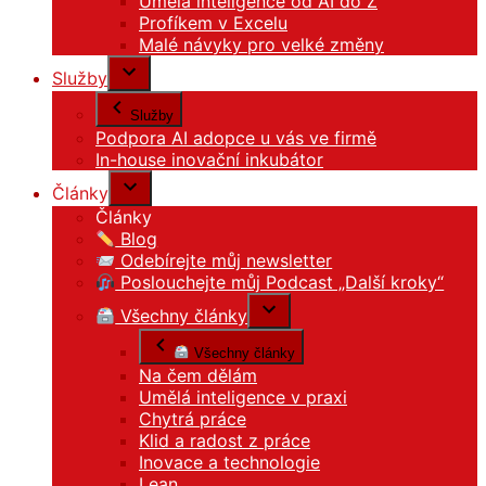
Umělá inteligence od AI do Z
Profíkem v Excelu
Malé návyky pro velké změny
Služby
Služby
Podpora AI adopce u vás ve firmě
In-house inovační inkubátor
Články
Články
Blog
Odebírejte můj newsletter
Poslouchejte můj Podcast „Další kroky“
Všechny články
Všechny články
Na čem dělám
Umělá inteligence v praxi
Chytrá práce
Klid a radost z práce
Inovace a technologie
Lean