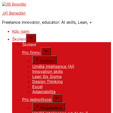
Přejít
k
Jiří Benedikt
obsahu
webu
Freelance innovator, educator: AI skills, Lean, +
Kdo jsem
Školení
Školení
Pro firmy:
Pro firmy:
Umělá inteligence (AI)
Innovation skills
Lean Six Sigma
Design Thinking
Excel
Adaptabilita
Pro jednotlivce:
Pro jednotlivce: