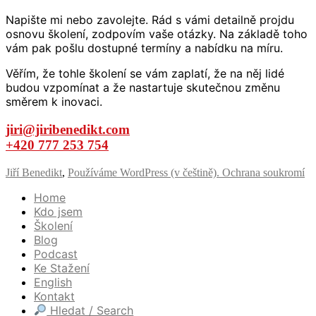
Napište mi nebo zavolejte. Rád s vámi detailně projdu
osnovu školení, zodpovím vaše otázky. Na základě toho
vám pak pošlu dostupné termíny a nabídku na míru.
Věřím, že tohle školení se vám zaplatí, že na něj lidé
budou vzpomínat a že nastartuje skutečnou změnu
směrem k inovaci.
jiri@jiribenedikt.com
+420 777 253 754
Jiří Benedikt
,
Používáme WordPress (v češtině).
Ochrana soukromí
Home
Kdo jsem
Školení
Blog
Podcast
Ke Stažení
English
Kontakt
Hledat / Search