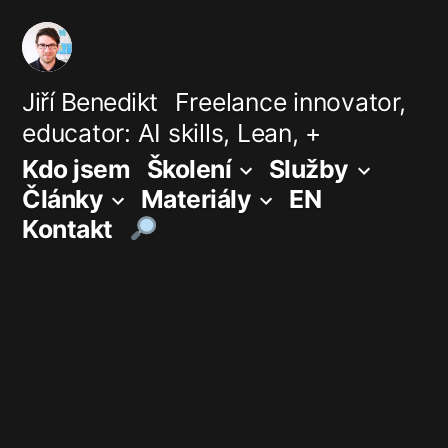
Přejít
k
obsahu
Jiří Benedikt
Freelance innovator,
educator: AI skills, Lean, +
webu
Kdo jsem
Školení
Služby
Články
Materiály
EN
Kontakt